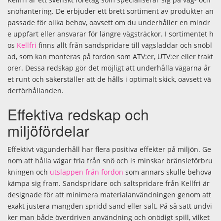
snöhantering. De erbjuder ett brett sortiment av produkter an
passade för olika behov, oavsett om du underhåller en mindr
e uppfart eller ansvarar för längre vägsträckor. I sortimentet h
os
Kellfri
finns allt från sandspridare till vägsladdar och snöbl
ad, som kan monteras på fordon som ATV:er, UTV:er eller trakt
orer. Dessa redskap gör det möjligt att underhålla vägarna år
et runt och säkerställer att de hålls i optimalt skick, oavsett vä
derförhållanden.
Effektiva redskap och
miljöfördelar
Effektivt vägunderhåll har flera positiva effekter på miljön. Ge
nom att hålla vägar fria från snö och is minskar bränsleförbru
kningen och
utsläppen från fordon
som annars skulle behöva
kämpa sig fram. Sandspridare och saltspridare från Kellfri är
designade för att minimera materialanvändningen genom att
exakt justera mängden spridd sand eller salt. På så sätt undvi
ker man både överdriven användning och onödigt spill, vilket