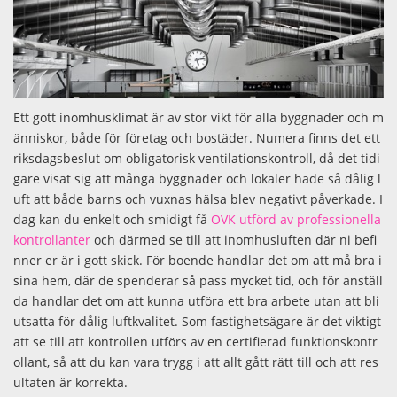
Ett gott inomhusklimat är av stor vikt för alla byggnader och m
änniskor, både för företag och bostäder. Numera finns det ett
riksdagsbeslut om obligatorisk ventilationskontroll, då det tidi
gare visat sig att många byggnader och lokaler hade så dålig l
uft att både barns och vuxnas hälsa blev negativt påverkade. I
dag kan du enkelt och smidigt få
OVK utförd av professionella
kontrollanter
och därmed se till att inomhusluften där ni befi
nner er är i gott skick. För boende handlar det om att må bra i
sina hem, där de spenderar så pass mycket tid, och för anställ
da handlar det om att kunna utföra ett bra arbete utan att bli
utsatta för dålig luftkvalitet. Som fastighetsägare är det viktigt
att se till att kontrollen utförs av en certifierad funktionskontr
ollant, så att du kan vara trygg i att allt gått rätt till och att res
ultaten är korrekta.