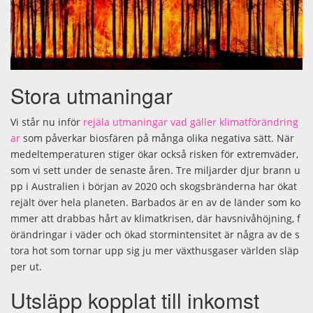
Stora utmaningar
Vi står nu inför
rejäla utmaningar vad gäller klimatförändring
ar
som påverkar biosfären på många olika negativa sätt. När
medeltemperaturen stiger ökar också risken för extremväder,
som vi sett under de senaste åren. Tre miljarder djur brann u
pp i Australien i början av 2020 och skogsbränderna har ökat
rejält över hela planeten. Barbados är en av de länder som ko
mmer att drabbas hårt av klimatkrisen, där havsnivåhöjning, f
örändringar i väder och ökad stormintensitet är några av de s
tora hot som tornar upp sig ju mer växthusgaser världen släp
per ut.
Utsläpp kopplat till inkomst