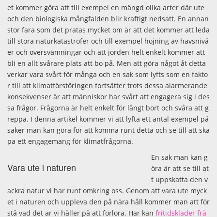
et kommer göra att till exempel en mängd olika arter där ute
och den biologiska mångfalden blir kraftigt nedsatt. En annan
stor fara som det pratas mycket om är att det kommer att leda
till stora naturkatastrofer och till exempel höjning av havsnivå
er och översvämningar och att jorden helt enkelt kommer att
bli en allt svårare plats att bo på. Men att göra något åt detta
verkar vara svårt för många och en sak som lyfts som en fakto
r till att klimatförstöringen fortsätter trots dessa alarmerande
konsekvenser är att människor har svårt att engagera sig i des
sa frågor. Frågorna är helt enkelt för långt bort och svåra att g
reppa. I denna artikel kommer vi att lyfta ett antal exempel på
saker man kan göra för att komma runt detta och se till att ska
pa ett engagemang för klimatfrågorna.
En sak man kan g
Vara ute i naturen
öra är att se till at
t uppskatta den v
ackra natur vi har runt omkring oss. Genom att vara ute myck
et i naturen och uppleva den på nära håll kommer man att för
stå vad det är vi håller på att förlora. Här kan
fritidskläder frå