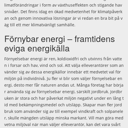
limatförändringar i form av växthuseffekten och stigande hav
snivåer. Det finns idag en ökad medvetenhet för klimatpåverk
an och genom innovativa lösningar är vi redan en bra bit på v
äg till ett mer klimatvänligt samhälle.
Förnybar energi – framtidens
eviga energikälla
Förnyelsebar energi är ren, koldioxidfri och utvinns från vatte
n i forsar och hav, vind och sol. Att välja elleverantörer som an
vänder sig av dessa energikällor innebär ett medvetet val för
miljön på individnivå. Ju fler vi blir som väljer förnyelsebar en
ergi, desto mer får naturen andas ut. Många företag har börja
r använda sig av förnyelsebar energi, särskilt jordbruk. Jordbr
uken är stora och har påverkat miljön negativt under en lång t
id med bekämpningsmedel och utsläpp. Skapar man fler jord
bruk som använder sig av till exempel vindkraft och solpanele
r, skulle mängden utsläpp minska markant. Vill man göra med
vetna miljöval när man väljer elleverantör, kan det vara svårt