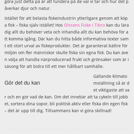
göra just detta på är att fundera på de val vi tar och hur det p
åverkar djur och natur.
Istället för att belasta fiskeindustrin ytterligare genom att köp
a fisk – fiska själv istället! Hos
Olssons Fiske i Tibro
kan du lära
dig allt du behöver veta och inhandla allt du kan behöva för a
tt komma igång. Där kan du hitta både informativa texter sam
t ett stort urval av fiskeprodukter. Det är garanterat bättre för
miljön om fler människor skulle fiska sin egna fisk. Du kan äve
n välja att handla närproducerad frukt och grönsaker som är i
säsong för att bidra till ett mer hållbart samhälle.
Gällande klimato
Gör det du kan
mställning så är d
et viktigaste att va
r och en gör vad de kan. Om det innebär att ta cykeln till jobb
et, sortera dina sopor, bli politisk aktiv eller fiska din egen fisk
– det är upp till dig. Tillsammans kan vi göra skillnad!