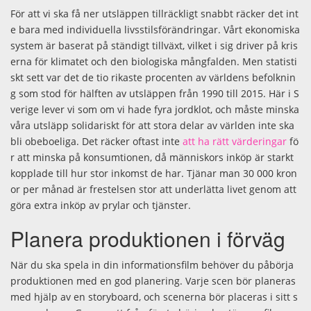
För att vi ska få ner utsläppen tillräckligt snabbt räcker det int
e bara med individuella livsstilsförändringar. Vårt ekonomiska
system är baserat på ständigt tillväxt, vilket i sig driver på kris
erna för klimatet och den biologiska mångfalden. Men statisti
skt sett var det de tio rikaste procenten av världens befolknin
g som stod för hälften av utsläppen från 1990 till 2015. Här i S
verige lever vi som om vi hade fyra jordklot, och måste minska
våra utsläpp solidariskt för att stora delar av världen inte ska
bli obeboeliga. Det räcker oftast inte
att ha rätt värderingar
fö
r att minska på konsumtionen, då människors inköp är starkt
kopplade till hur stor inkomst de har. Tjänar man 30 000 kron
or per månad är frestelsen stor att underlätta livet genom att
göra extra inköp av prylar och tjänster.
Planera produktionen i förväg
När du ska spela in din informationsfilm behöver du påbörja
produktionen med en god planering. Varje scen bör planeras
med hjälp av en storyboard, och scenerna bör placeras i sitt s