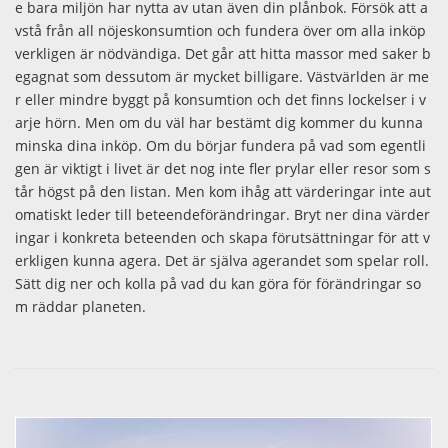
e bara miljön har nytta av utan även din plånbok. Försök att a
vstå från all nöjeskonsumtion och fundera över om alla inköp
verkligen är nödvändiga. Det går att hitta massor med saker b
egagnat som dessutom är mycket billigare. Västvärlden är me
r eller mindre byggt på konsumtion och det finns lockelser i v
arje hörn. Men om du väl har bestämt dig kommer du kunna
minska dina inköp. Om du börjar fundera på vad som egentli
gen är viktigt i livet är det nog inte fler prylar eller resor som s
tår högst på den listan. Men kom ihåg att värderingar inte aut
omatiskt leder till beteendeförändringar. Bryt ner dina värder
ingar i konkreta beteenden och skapa förutsättningar för att v
erkligen kunna agera. Det är själva agerandet som spelar roll.
Sätt dig ner och kolla på vad du kan göra för förändringar so
m räddar planeten.