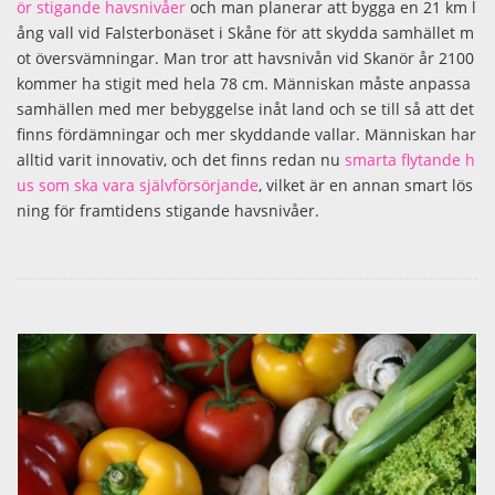
ör stigande havsnivåer
och man planerar att bygga en 21 km l
ång vall vid Falsterbonäset i Skåne för att skydda samhället m
ot översvämningar. Man tror att havsnivån vid Skanör år 2100
kommer ha stigit med hela 78 cm. Människan måste anpassa
samhällen med mer bebyggelse inåt land och se till så att det
finns fördämningar och mer skyddande vallar. Människan har
alltid varit innovativ, och det finns redan nu
smarta flytande h
us som ska vara självförsörjande
, vilket är en annan smart lös
ning för framtidens stigande havsnivåer.