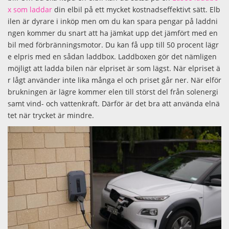
x som laddar
din elbil på ett mycket kostnadseffektivt sätt. Elb
ilen är dyrare i inköp men om du kan spara pengar på laddni
ngen kommer du snart att ha jämkat upp det jämfört med en
bil med förbränningsmotor. Du kan få upp till 50 procent lägr
e elpris med en sådan laddbox. Laddboxen gör det nämligen
möjligt att ladda bilen när elpriset är som lägst. När elpriset ä
r lågt använder inte lika många el och priset går ner. När elför
brukningen är lägre kommer elen till störst del från solenergi
samt vind- och vattenkraft. Därför är det bra att använda elnä
tet när trycket är mindre.