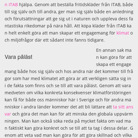
n ITAB
hjälpa. Genom att beställa fritidskläder från ITAB, både
till sig själv och till andra, ger man sig själv både en anledning
och förutsättningar att ge sig ut i naturen och uppleva dess fa
ntastiska rikedomar på nära håll. Att köpa kläder från ITAB ka
n helt enkelt göra att man skapar ett engagemang för
klimat
o
ch miljöfrågor där ett sådant inte fanns tidigare.
En annan sak ma
Vara påläst
n kan göra för att
skapa ett engage
mang både hos sig själv och hos andra när det kommer till frå
gor som har med klimatet att göra är att verkligen sätta sig in
i de fakta som finns och se till att vara påläst. Genom att vara
medveten om vilka konkreta konsekvenser klimatförstöringen
kan få för både oss människor här i Sverige och för andra mä
nniskor i andra länder kommer det att bli lättare att
ta sitt ans
var
och göra det man kan för att minska den globala uppvärm
ningen. Man kan också söka reda på mycket fakta om vad ma
n faktiskt kan göra konkret och se till att ta tag i dessa delar. G
enom att veta vad man kan göra för att göra skillnad och vilka