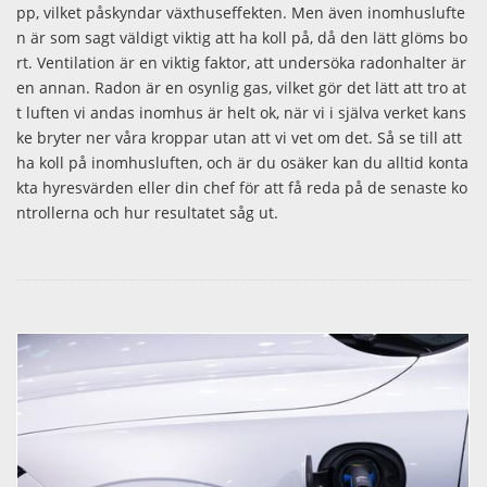
pp, vilket påskyndar växthuseffekten. Men även inomhuslufte
n är som sagt väldigt viktig att ha koll på, då den lätt glöms bo
rt. Ventilation är en viktig faktor, att undersöka radonhalter är
en annan. Radon är en osynlig gas, vilket gör det lätt att tro at
t luften vi andas inomhus är helt ok, när vi i själva verket kans
ke bryter ner våra kroppar utan att vi vet om det. Så se till att
ha koll på inomhusluften, och är du osäker kan du alltid konta
kta hyresvärden eller din chef för att få reda på de senaste ko
ntrollerna och hur resultatet såg ut.