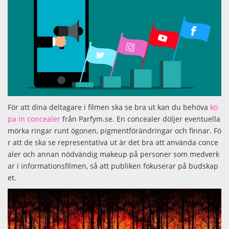
För att dina deltagare i filmen ska se bra ut kan du behöva
kö
pa in concealer
från Parfym.se. En concealer döljer eventuella
mörka ringar runt ögonen, pigmentförändringar och finnar. Fö
r att de ska se representativa ut är det bra att använda conce
aler och annan nödvändig makeup på personer som medverk
ar i informationsfilmen, så att publiken fokuserar på budskap
et.