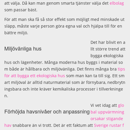
att välja. Då kan man genom smarta tjänster välja det
elbolag
som passar bäst.
För att man ska få så stor effekt som möjligt med minskade ut
släpp, måste varje person göra egna val och hjälpa till för en
bättre miljö.
Det har blivit en a
Miljövänliga hus
llt större trend att
bygga ekologiska
hus och lägenheter. Många moderna hus byggs i material so
m både är hållbara och miljövänliga. Det finns många bra
tips
för att bygga ett ekologiska hus
som man kan ta till sig. Ett sm
art miljöval är alltid naturmaterial som är förnybara, nedbrytn
ingsbara och inte kräver kemikaliska processer i tillverkninge
n.
Vi vet idag att
glo
Förhöjda havsnivåer och anpassning
bal uppvärmning
orsakar stigande
hav
snabbare än vi trott. Det är ett faktum att
Sverige rustar f