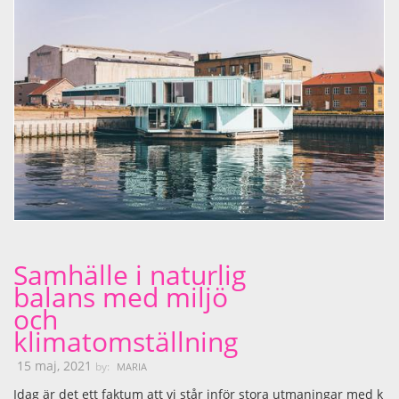
Samhälle i naturlig
balans med miljö
och
klimatomställning
15 maj, 2021
by:
MARIA
Idag är det ett faktum att vi står inför stora utmaningar med k