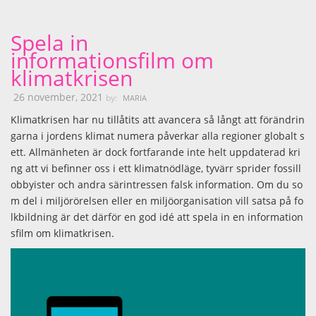
Spela in
informationsfilm om
klimatkrisen
26 november, 2021
by:
MARIA
Klimatkrisen har nu tillåtits att avancera så långt att förändrin
garna i jordens klimat numera påverkar alla regioner globalt s
ett. Allmänheten är dock fortfarande inte helt uppdaterad kri
ng att vi befinner oss i ett klimatnödläge, tyvärr sprider fossill
obbyister och andra särintressen falsk information. Om du so
m del i miljörörelsen eller en miljöorganisation vill satsa på fo
lkbildning är det därför en god idé att spela in en information
sfilm om klimatkrisen.