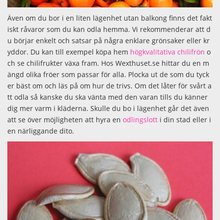
Även om du bor i en liten lägenhet utan balkong finns det fakt
iskt råvaror som du kan odla hemma. Vi rekommenderar att d
u börjar enkelt och satsar på några enklare grönsaker eller kr
yddor. Du kan till exempel köpa hem
högkvalitativa chilifrön
o
ch se chilifrukter växa fram. Hos Wexthuset.se hittar du en m
ängd olika fröer som passar för alla. Plocka ut de som du tyck
er bäst om och läs på om hur de trivs. Om det låter för svårt a
tt odla så kanske du ska vänta med den varan tills du känner
dig mer varm i kläderna. Skulle du bo i lägenhet går det även
att se över möjligheten att hyra en
odlingslott
i din stad eller i
en närliggande dito.