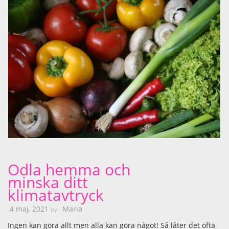
Odla hemma och
minska ditt
klimatavtryck
4 maj, 2021
Maria
by:
Ingen kan göra allt men alla kan göra något! Så låter det ofta