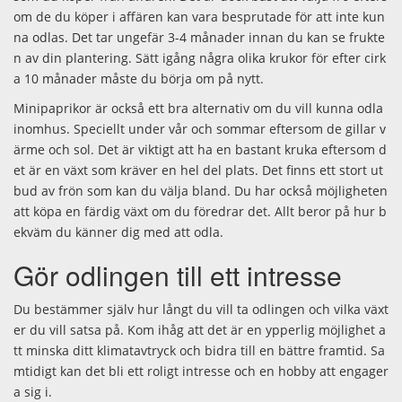
om de du köper i affären kan vara besprutade för att inte kun
na odlas. Det tar ungefär 3-4 månader innan du kan se frukte
n av din plantering. Sätt igång några olika krukor för efter cirk
a 10 månader måste du börja om på nytt.
Minipaprikor är också ett bra alternativ om du vill kunna odla
inomhus. Speciellt under vår och sommar eftersom de gillar v
ärme och sol. Det är viktigt att ha en bastant kruka eftersom d
et är en växt som kräver en hel del plats. Det finns ett stort ut
bud av frön som kan du välja bland. Du har också möjligheten
att köpa en färdig växt om du föredrar det. Allt beror på hur b
ekväm du känner dig med att odla.
Gör odlingen till ett intresse
Du bestämmer själv hur långt du vill ta odlingen och vilka växt
er du vill satsa på. Kom ihåg att det är en ypperlig möjlighet a
tt minska ditt klimatavtryck och bidra till en bättre framtid. Sa
mtidigt kan det bli ett roligt intresse och en hobby att engager
a sig i.