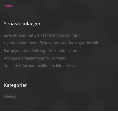
« dec
Senaste inläggen
Leva ett med naturen för klimatomställning
Gynna miljön med effektiva redskap för vägunderhåll
Paraplymarknadsföring när klimatet vänder
Att skapa engagemang för klimatet
Spela in informationsfilm om klimatkrisen
Kategorier
Ekologi